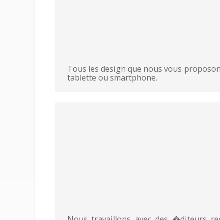
Tous les design que nous vous proposons 
tablette ou smartphone.
Nous travaillons avec des �diteurs r