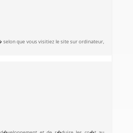
selon que vous visitiez le site sur ordinateur,
e d�veloppement et de r�duire les co�t au