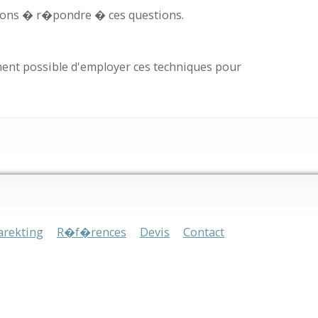
rons � r�pondre � ces questions.
ent possible d'employer ces techniques pour
rekting
R�f�rences
Devis
Contact