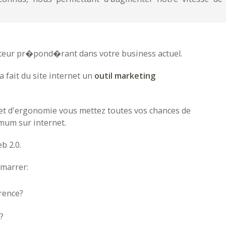
acteur pr�pond�rant dans votre business actuel.
fait du site internet un
outil marketing
et d'ergonomie vous mettez toutes vos chances de
mum sur internet.
b 2.0.
marrer:
rence?
?